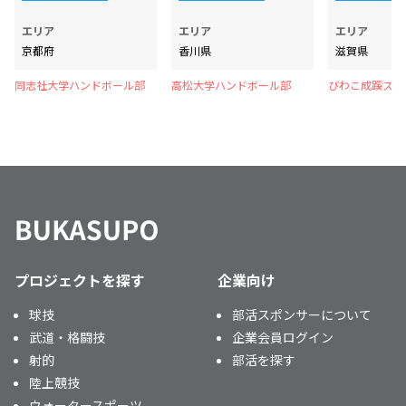
エリア
エリア
エリア
京都府
香川県
滋賀県
同志社大学ハンドボール部
高松大学ハンドボール部
びわこ成蹊スホ
ハンドボール部
プロジェクトを探す
企業向け
球技
部活スポンサーについて
武道・格闘技
企業会員ログイン
射的
部活を探す
陸上競技
ウォータースポーツ