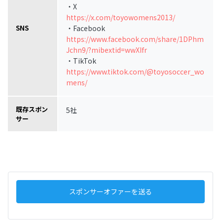
・X
https://x.com/toyowomens2013/
・Facebook
SNS
https://www.facebook.com/share/1DPhm
Jchn9/?mibextid=wwXIfr
・TikTok
https://www.tiktok.com/@toyosoccer_wo
mens/
既存スポン
5社
サー
スポンサーオファーを送る