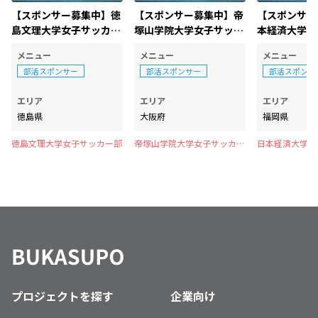
【スポンサー募集中】徳
【スポンサー募集中】帝
【スポンサー
島文理大学女子サッカー
塚山学院大学女子サッカ
本経済大学女
部
ー部
部
メニュー
メニュー
メニュー
部活スポンサー
部活スポンサー
部活スポンサ
エリア
エリア
エリア
徳島県
大阪府
福岡県
徳島文理大学女子サッカー部
帝塚山学院大学女子サッカー
日本経済大学女
部
プロジェクトを探す
企業向け