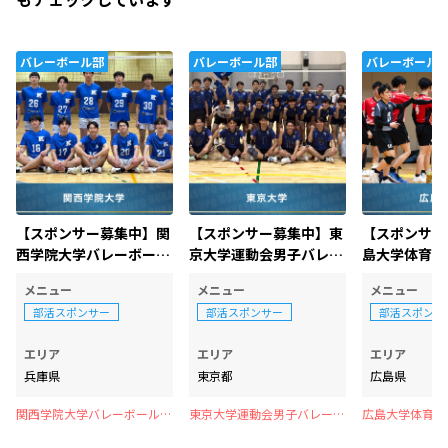
バレーボール部
バレーボール部
バレーボール
【スポンサー募集中】関
【スポンサー募集中】東
【スポンサー
西学院大学バレーボール
京大学運動会男子バレー
島大学体育会ハ
部男子
ボール部
ル部
メニュー
メニュー
メニュー
部活スポンサー
部活スポンサー
部活スポンサ
エリア
エリア
エリア
兵庫県
東京都
広島県
関西学院大学バレーボール部
東京大学運動会男子バレーボ
広島大学体育会ハ
男子
ール部
部