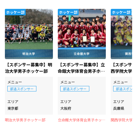
ホッケー部
ホッケー部
ホッケー部
【スポンサー募集中】明
【スポンサー募集中】立
【スポンサー
治大学男子ホッケー部
命館大学体育会男子ホッ
西学院大学陸
ケー部
部男子
メニュー
メニュー
メニュー
部活スポンサー
部活スポンサー
部活スポンサ
エリア
エリア
エリア
東京都
大阪府
兵庫県
明治大学男子ホッケー部
立命館大学体育会男子ホッケ
関西学院大学陸
ー部
男子