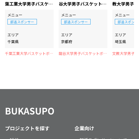
葉工業大学男子バスケッ
谷大学男子バスケットボ
教大学男子バ
トボール部
ール部
ール部
メニュー
メニュー
メニュー
部活スポンサー
部活スポンサー
部活スポンサ
エリア
エリア
エリア
千葉県
京都府
埼玉県
千葉工業大学バスケットボー
龍谷大学男子バスケットボー
文教大学男子バ
ル部
ル部
ル部
プロジェクトを探す
企業向け