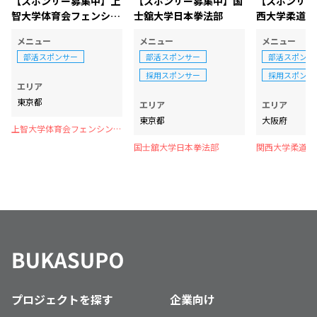
【スポンサー募集中】上
【スポンサー募集中】国
【スポンサー
智大学体育会フェンシン
士舘大学日本拳法部
西大学柔道部
グ部
メニュー
メニュー
メニュー
部活スポンサー
部活スポンサー
部活スポンサ
採用スポンサー
採用スポンサ
エリア
東京都
エリア
エリア
東京都
大阪府
上智大学体育会フェンシング
部
国士舘大学日本拳法部
関西大学柔道部
プロジェクトを探す
企業向け