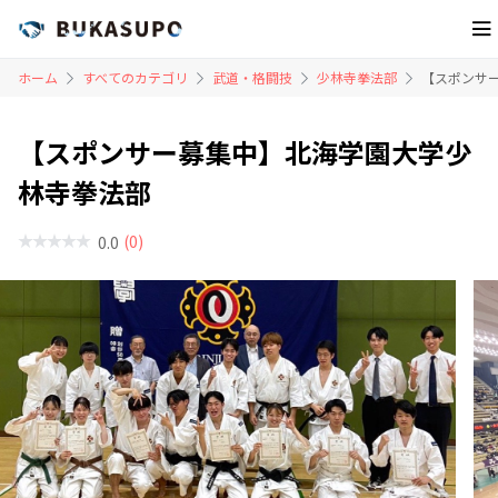
ホーム
すべてのカテゴリ
武道・格闘技
少林寺拳法部
【スポンサ
【スポンサー募集中】北海学園大学少
林寺拳法部
(0)
0.0