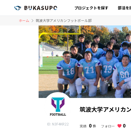
プロジェクトを探す
部活を
ホーム
筑波大学アメリカンフットボール部
筑波大学アメリカン
ID: N3F4KR22
0
0
フォロー
実績
件