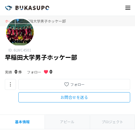
ホーム
早稲田大学男子ホッケー部
ID: 6LWC4501
早稲田大学男子ホッケー部
0
0
フォロー
実績
件
フォロー
お問合せを送る
基本情報
アピール
プロジェクト