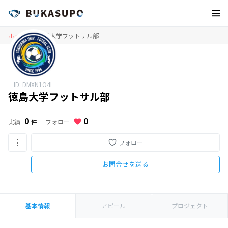
ホーム
徳島大学フットサル部
ID: DMXN1O4L
徳島大学フットサル部
0
0
フォロー
実績
件
フォロー
お問合せを送る
基本情報
アピール
プロジェクト