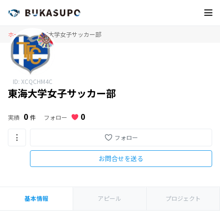
ホーム
東海大学女子サッカー部
ID: XCQCHM4C
東海大学女子サッカー部
0
0
フォロー
実績
件
フォロー
お問合せを送る
基本情報
アピール
プロジェクト