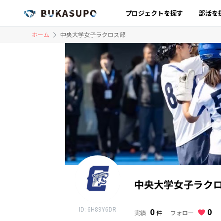
プロジェクトを探す
部活を
ホーム
中央大学女子ラクロス部
中央大学女子ラク
ID: 6H89Y6DR
0
0
フォロー
実績
件