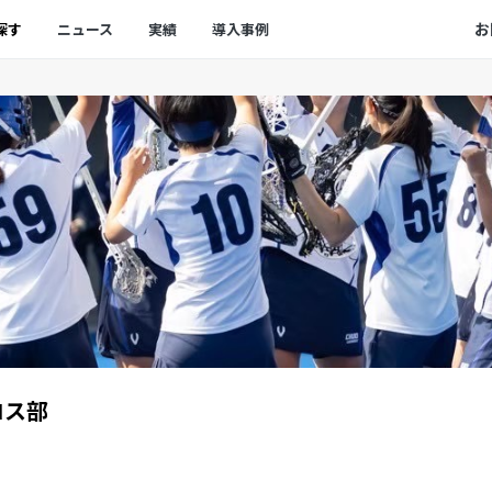
お
探す
ニュース
実績
導入事例
ロス部