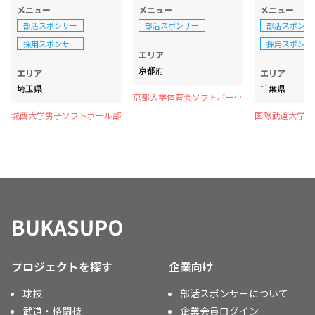
メニュー
メニュー
メニュー
部活スポンサー
部活スポンサー
部活スポンサ
採用スポンサー
採用スポンサ
エリア
京都府
エリア
エリア
埼玉県
千葉県
京都大学体育会ソフトボール
部
城西大学男子ソフトボール部
国際武道大学男
ル部
プロジェクトを探す
企業向け
球技
部活スポンサーについて
武道・格闘技
企業会員ログイン