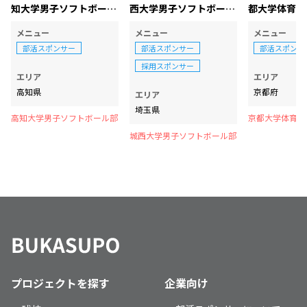
知大学男子ソフトボール
西大学男子ソフトボール
都大学体育会
部
部
ル部
メニュー
メニュー
メニュー
部活スポンサー
部活スポンサー
部活スポンサ
採用スポンサー
エリア
エリア
高知県
京都府
エリア
埼玉県
高知大学男子ソフトボール部
京都大学体育会
部
城西大学男子ソフトボール部
プロジェクトを探す
企業向け