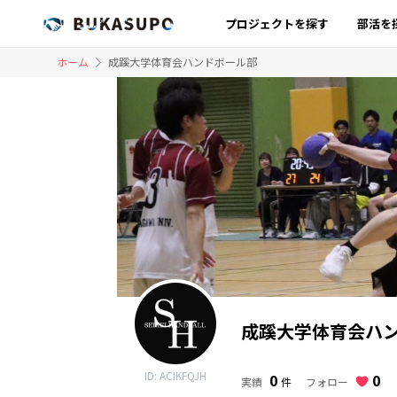
プロジェクトを探す
部活を
ホーム
成蹊大学体育会ハンドボール部
成蹊大学体育会ハント
ID: ACIKFQJH
0
0
フォロー
実績
件