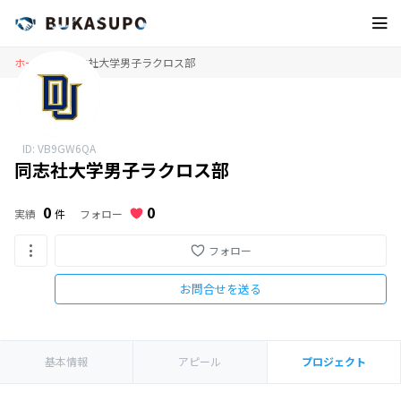
ホーム
同志社大学男子ラクロス部
ID: VB9GW6QA
同志社大学男子ラクロス部
0
0
フォロー
実績
件
フォロー
お問合せを送る
基本情報
アピール
プロジェクト