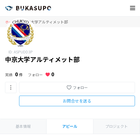
ホーム
中京大学アルティメット部
ID: ASPUDD3P
中京大学アルティメット部
0
0
フォロー
実績
件
フォロー
お問合せを送る
基本情報
アピール
プロジェクト