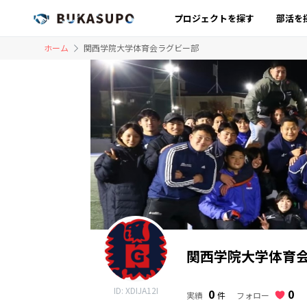
プロジェクトを探す
部活を
ホーム
関西学院大学体育会ラグビー部
関西学院大学体育
ID: XDIJA12I
0
0
フォロー
実績
件