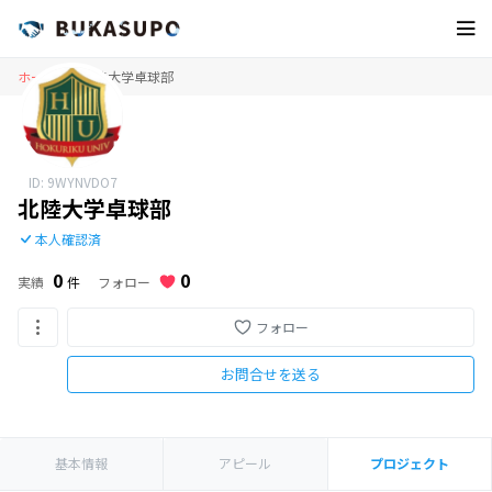
ホーム
北陸大学卓球部
ID: 9WYNVDO7
北陸大学卓球部
本人確認済
0
0
フォロー
実績
件
フォロー
お問合せを送る
基本情報
アピール
プロジェクト