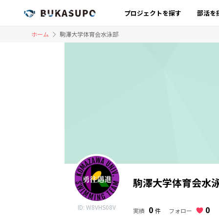
プロジェクトを探す
部活を
ホーム
駒澤大学体育会水泳部
駒澤大学体育会水
ID: W8VHS08V
0
0
フォロー
実績
件