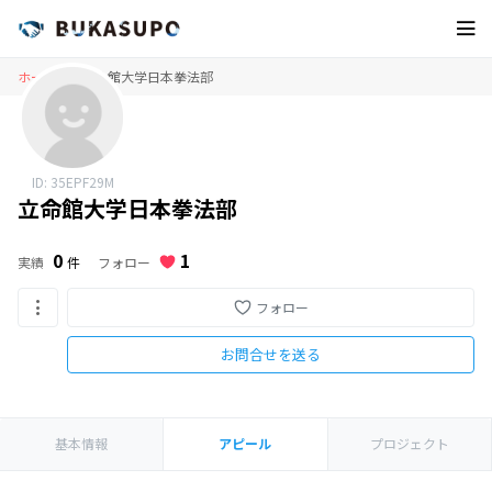
ホーム
立命館大学日本拳法部
ID: 35EPF29M
立命館大学日本拳法部
1
0
フォロー
実績
件
フォロー
お問合せを送る
基本情報
アピール
プロジェクト