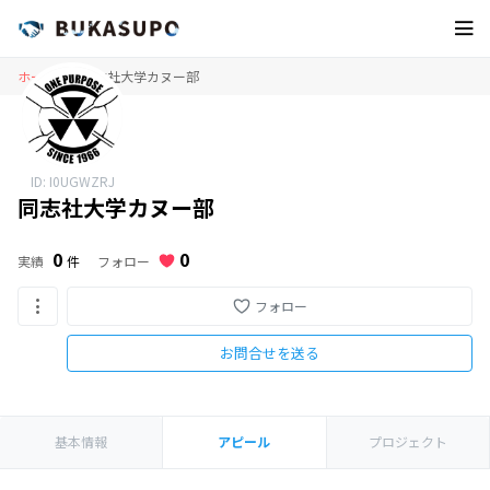
ホーム
同志社大学カヌー部
ID: I0UGWZRJ
同志社大学カヌー部
0
0
フォロー
実績
件
フォロー
お問合せを送る
基本情報
アピール
プロジェクト