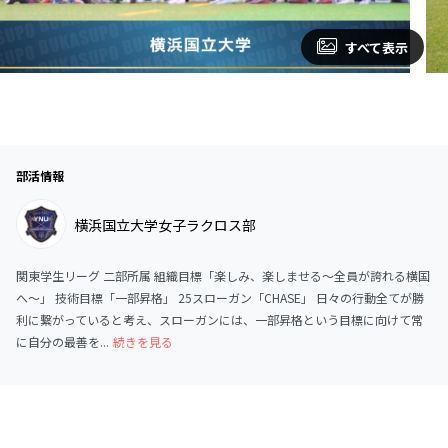
すべて表示
部活情報
横浜国立大学女子ラクロス部
関東学生リーグ 二部所属 組織目標「楽しみ、楽しませる〜全員が誇れる横国
へ〜」 技術目標「一部昇格」 25スローガン「CHASE」 日々の行動全てが勝
利に繋がっていると考え、スローガンには、一部昇格という目標に向けて常
に自分の最善を...
続きを見る